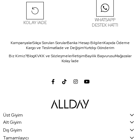
WHATSAPP
KOLAY İADE
DESTEK HATTI
Kampanyalar
Sıkça Sorulan Sorular
Banka Hesap Bilgileri
Kapıda Ödeme
Kargo ve Teslimat
İade ve Değişim
Yurtdışı Gönderim
Biz Kimiz?
Blog
KVKK ve Sözleşmeler
İletişim
Bayilik Başvurusu
Mağazalar
Kolay İade
Üst Giyim
Alt Giyim
Dış Giyim
Tamamlayıcı