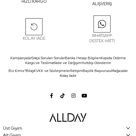
HIZLI KARGO
ALIŞVERİŞ
WHATSAPP
KOLAY İADE
DESTEK HATTI
Kampanyalar
Sıkça Sorulan Sorular
Banka Hesap Bilgileri
Kapıda Ödeme
Kargo ve Teslimat
İade ve Değişim
Yurtdışı Gönderim
Biz Kimiz?
Blog
KVKK ve Sözleşmeler
İletişim
Bayilik Başvurusu
Mağazalar
Kolay İade
Üst Giyim
Alt Giyim