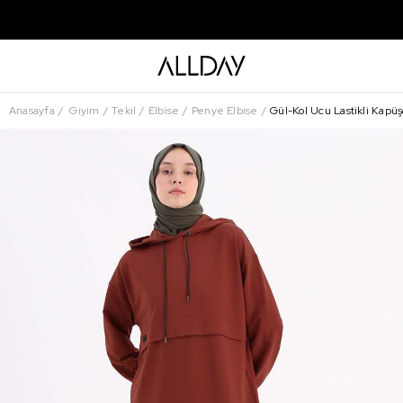
Anasayfa
Giyim
Tekil
Elbise
Penye Elbise
Gül-Kol Ucu Lastikli Kapüş