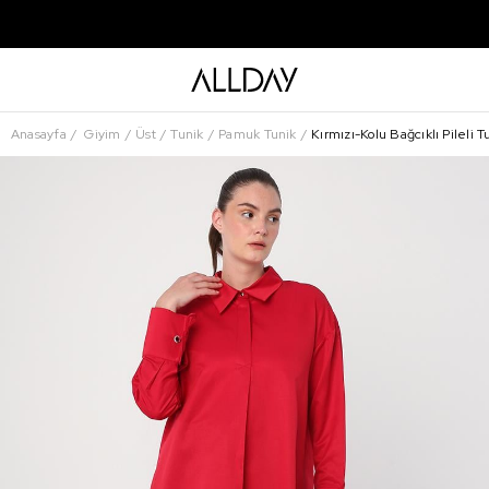
Anasayfa
Giyim
Üst
Tunik
Pamuk Tunik
Kırmızı-Kolu Bağcıklı Pileli T