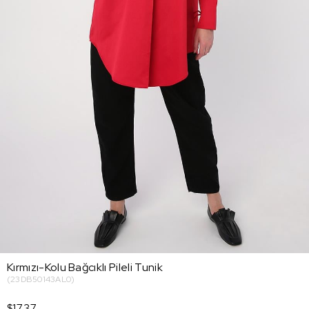
Kırmızı-Kolu Bağcıklı Pileli Tunik
(23DB50143AL0)
$17.37