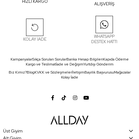
HIZLI KARGO
ALIŞVERİŞ
WHATSAPP
KOLAY İADE
DESTEK HATTI
Kampanyalar
Sıkça Sorulan Sorular
Banka Hesap Bilgileri
Kapıda Ödeme
Kargo ve Teslimat
İade ve Değişim
Yurtdışı Gönderim
Biz Kimiz?
Blog
KVKK ve Sözleşmeler
İletişim
Bayilik Başvurusu
Mağazalar
Kolay İade
Üst Giyim
Alt Giyim