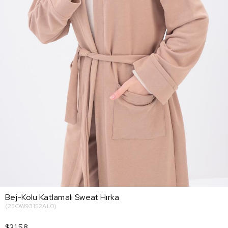
Bej-Kolu Katlamalı Sweat Hırka
(25OW93152AL0)
$31.58