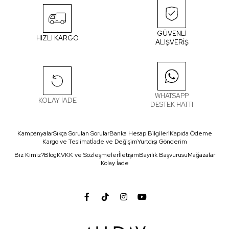
GÜVENLİ
HIZLI KARGO
ALIŞVERİŞ
WHATSAPP
KOLAY İADE
DESTEK HATTI
Kampanyalar
Sıkça Sorulan Sorular
Banka Hesap Bilgileri
Kapıda Ödeme
Kargo ve Teslimat
İade ve Değişim
Yurtdışı Gönderim
Biz Kimiz?
Blog
KVKK ve Sözleşmeler
İletişim
Bayilik Başvurusu
Mağazalar
Kolay İade