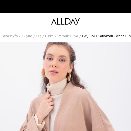
Anasayfa
Giyim
Dış
Hırka
Pamuk Hırka
Bej-Kolu Katlamalı Sweat Hır