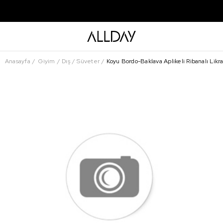
Anasayfa
Giyim
Dış
Süveter
Koyu Bordo-Baklava Aplikeli Ribanalı Likr