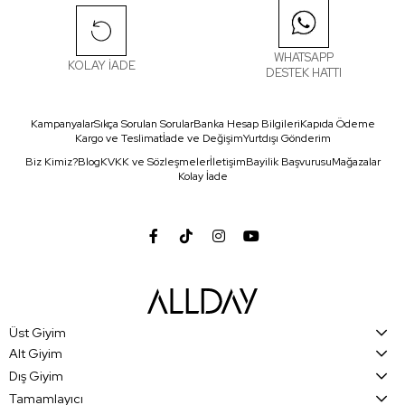
WHATSAPP
KOLAY İADE
DESTEK HATTI
Kampanyalar
Sıkça Sorulan Sorular
Banka Hesap Bilgileri
Kapıda Ödeme
Kargo ve Teslimat
İade ve Değişim
Yurtdışı Gönderim
Biz Kimiz?
Blog
KVKK ve Sözleşmeler
İletişim
Bayilik Başvurusu
Mağazalar
Kolay İade
Üst Giyim
Alt Giyim
Dış Giyim
Tamamlayıcı