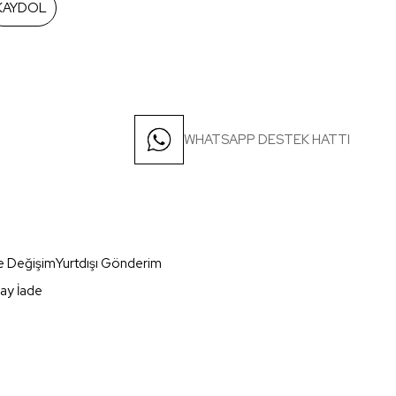
KAYDOL
WHATSAPP DESTEK HATTI
e Değişim
Yurtdışı Gönderim
ay İade