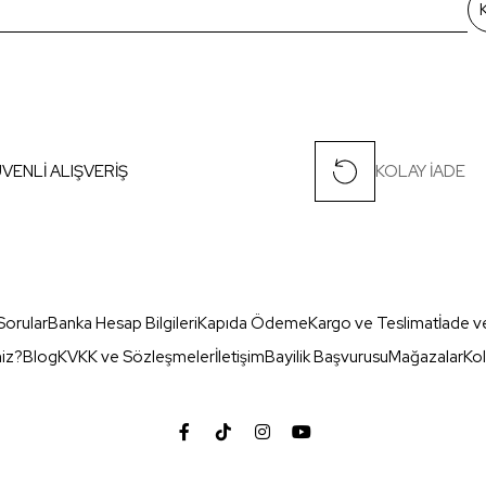
VENLİ ALIŞVERİŞ
KOLAY İADE
Sorular
Banka Hesap Bilgileri
Kapıda Ödeme
Kargo ve Teslimat
İade v
miz?
Blog
KVKK ve Sözleşmeler
İletişim
Bayilik Başvurusu
Mağazalar
Kol