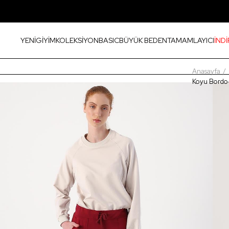
YENİ
GİYİM
KOLEKSİYON
BASIC
BÜYÜK BEDEN
TAMAMLAYICI
İNDİ
Anasayfa
Koyu Bordo-