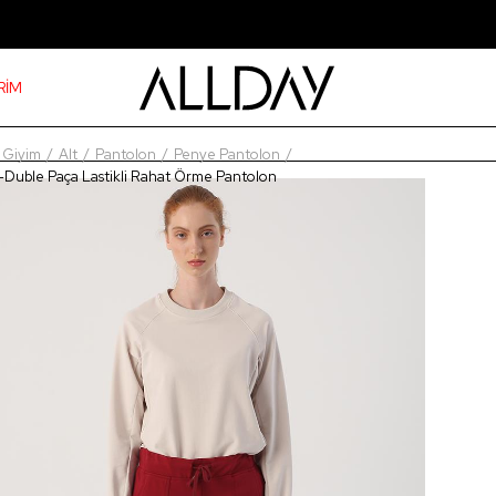
RİM
Giyim
Alt
Pantolon
Penye Pantolon
Duble Paça Lastikli Rahat Örme Pantolon