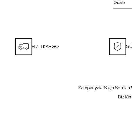
HIZLI KARGO
GÜ
Kampanyalar
Sıkça Sorulan 
Biz Ki