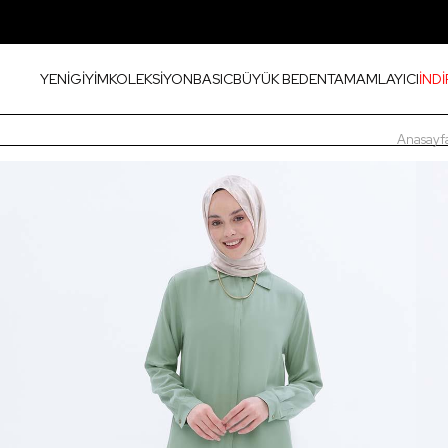
YENİ
GİYİM
KOLEKSİYON
BASIC
BÜYÜK BEDEN
TAMAMLAYICI
İNDİ
Anasayf