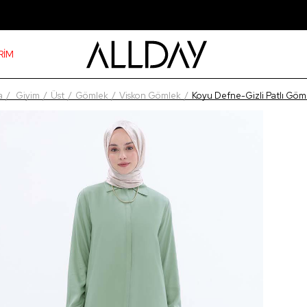
RİM
a
Giyim
Üst
Gömlek
Viskon Gömlek
Koyu Defne-Gizli Patlı Göm