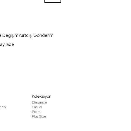
e Değişim
Yurtdışı Gönderim
ay İade
Koleksiyon
Elegance
den
Casual
Prem
Plus Size