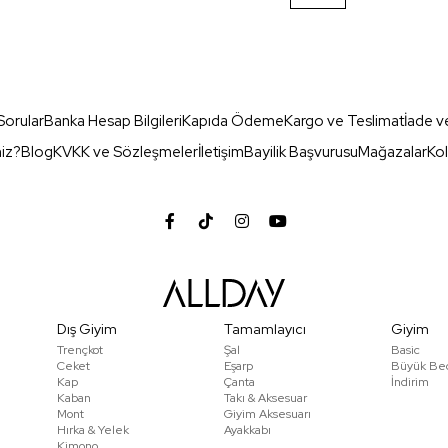
Sorular
Banka Hesap Bilgileri
Kapıda Ödeme
Kargo ve Teslimat
İade v
miz?
Blog
KVKK ve Sözleşmeler
İletişim
Bayilik Başvurusu
Mağazalar
Kol
Dış Giyim
Tamamlayıcı
Giyim
Trençkot
Şal
Basic
Ceket
Eşarp
Büyük Be
Kap
Çanta
İndirim
Kaban
Takı & Aksesuar
Mont
Giyim Aksesuarı
Hırka & Yelek
Ayakkabı
Kimono