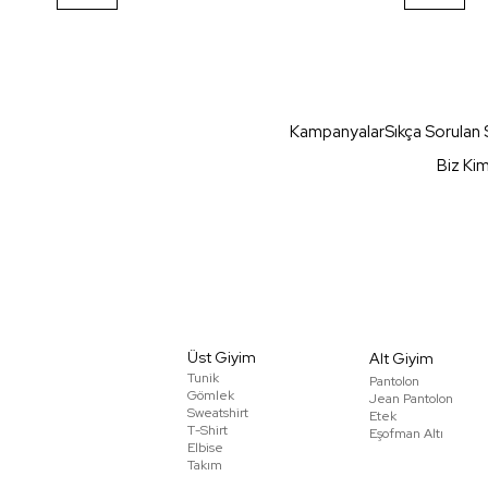
Kampanyalar
Sıkça Sorulan 
Biz Ki
Üst Giyim
Alt Giyim
Tunik
Pantolon
Gömlek
Jean Pantolon
Sweatshirt
Etek
T-Shirt
Eşofman Altı
Elbise
Takım