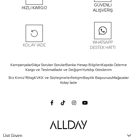
GÜVENLİ
HIZLI KARGO
ALIŞVERİŞ
WHATSAPP
KOLAY İADE
DESTEK HATTI
Kampanyalar
Sıkça Sorulan Sorular
Banka Hesap Bilgileri
Kapıda Ödeme
Kargo ve Teslimat
İade ve Değişim
Yurtdışı Gönderim
Biz Kimiz?
Blog
KVKK ve Sözleşmeler
İletişim
Bayilik Başvurusu
Mağazalar
Kolay İade
Üst Giyim