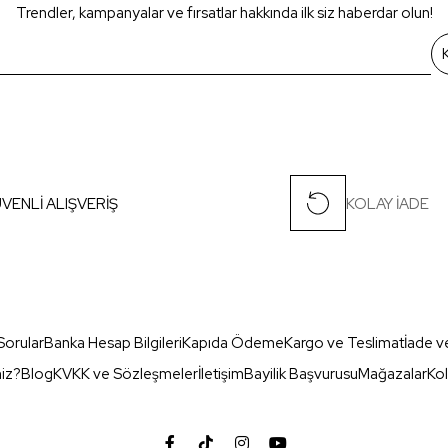
Trendler, kampanyalar ve fırsatlar hakkında ilk siz haberdar olun!
VENLİ ALIŞVERİŞ
KOLAY İADE
Sorular
Banka Hesap Bilgileri
Kapıda Ödeme
Kargo ve Teslimat
İade v
miz?
Blog
KVKK ve Sözleşmeler
İletişim
Bayilik Başvurusu
Mağazalar
Kol