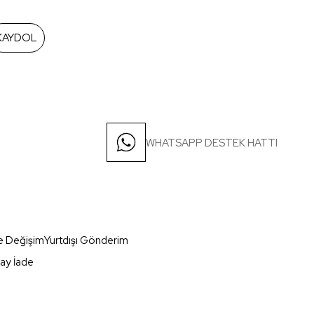
KAYDOL
WHATSAPP DESTEK HATTI
e Değişim
Yurtdışı Gönderim
ay İade