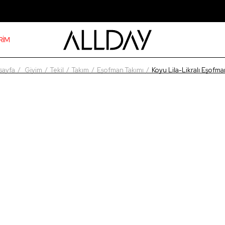
RİM
sayfa
Giyim
Tekil
Takım
Eşofman Takımı
Koyu Lila-Likralı Eşofma