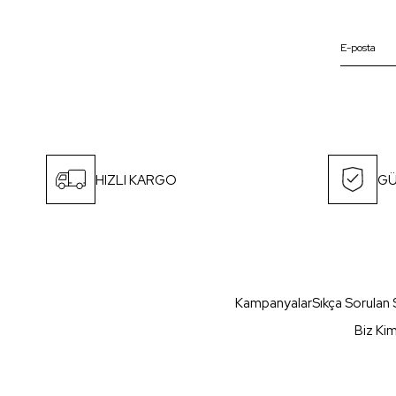
HIZLI KARGO
GÜ
Kampanyalar
Sıkça Sorulan 
Biz Ki