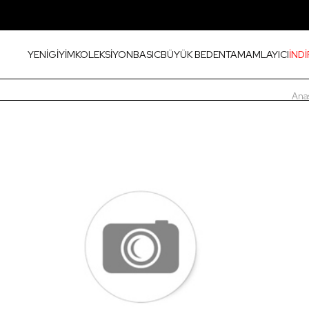
YENİ
GİYİM
KOLEKSİYON
BASIC
BÜYÜK BEDEN
TAMAMLAYICI
İNDİ
Ana