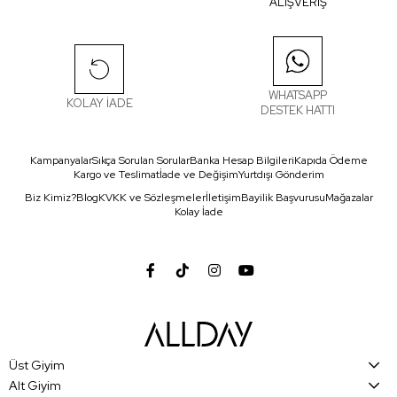
ALIŞVERİŞ
WHATSAPP
KOLAY İADE
DESTEK HATTI
Kampanyalar
Sıkça Sorulan Sorular
Banka Hesap Bilgileri
Kapıda Ödeme
Kargo ve Teslimat
İade ve Değişim
Yurtdışı Gönderim
Biz Kimiz?
Blog
KVKK ve Sözleşmeler
İletişim
Bayilik Başvurusu
Mağazalar
Kolay İade
Üst Giyim
Alt Giyim