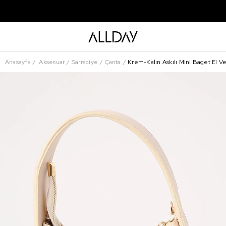
Anasayfa
Aksesuar
Sarraciye
Çanta
Krem-Kalın Askılı Mini Baget El V