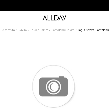
Anasayfa
Giyim
Tekil
Takım
Pantolonlu Takım
Taş-Kruvaze Pantalonl