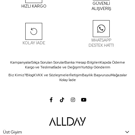
GÜVENLİ
HIZLI KARGO
ALIŞVERİŞ
WHATSAPP
KOLAY İADE
DESTEK HATTI
Kampanyalar
Sıkça Sorulan Sorular
Banka Hesap Bilgileri
Kapıda Ödeme
Kargo ve Teslimat
İade ve Değişim
Yurtdışı Gönderim
Biz Kimiz?
Blog
KVKK ve Sözleşmeler
İletişim
Bayilik Başvurusu
Mağazalar
Kolay İade
Üst Giyim