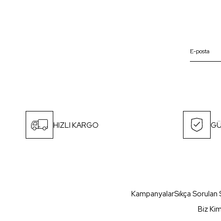
HIZLI KARGO
GÜ
Kampanyalar
Sıkça Sorulan 
Biz Ki