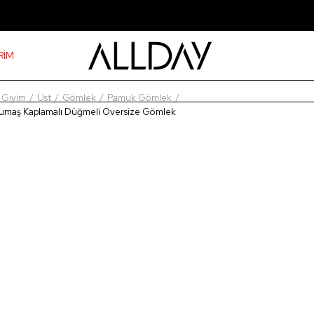
RİM
Giyim
Üst
Gömlek
Pamuk Gömlek
Kumaş Kaplamalı Düğmeli Oversize Gömlek