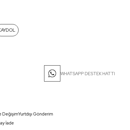
KAYDOL
WHATSAPP DESTEK HATTI
e Değişim
Yurtdışı Gönderim
ay İade