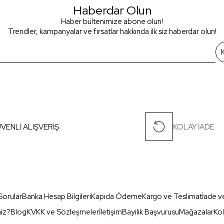
Haberdar Olun
Haber bültenimize abone olun!
Trendler, kampanyalar ve fırsatlar hakkında ilk siz haberdar olun!
VENLİ ALIŞVERİŞ
KOLAY İADE
Sorular
Banka Hesap Bilgileri
Kapıda Ödeme
Kargo ve Teslimat
İade v
miz?
Blog
KVKK ve Sözleşmeler
İletişim
Bayilik Başvurusu
Mağazalar
Kol