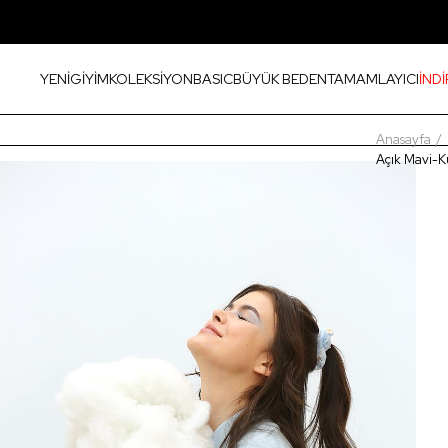
YENİ
GİYİM
KOLEKSİYON
BASIC
BÜYÜK BEDEN
TAMAMLAYICI
İNDİ
Anasayfa
Açık Mavi-