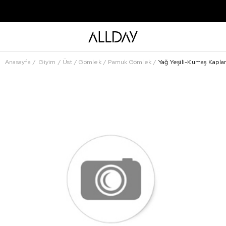
Anasayfa
Giyim
Üst
Gömlek
Pamuk Gömlek
Yağ Yeşili-Kumaş Kapl