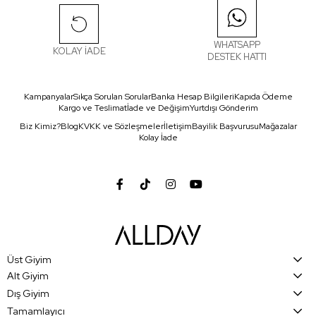
WHATSAPP
KOLAY İADE
DESTEK HATTI
Kampanyalar
Sıkça Sorulan Sorular
Banka Hesap Bilgileri
Kapıda Ödeme
Kargo ve Teslimat
İade ve Değişim
Yurtdışı Gönderim
Biz Kimiz?
Blog
KVKK ve Sözleşmeler
İletişim
Bayilik Başvurusu
Mağazalar
Kolay İade
Üst Giyim
Alt Giyim
Dış Giyim
Tamamlayıcı