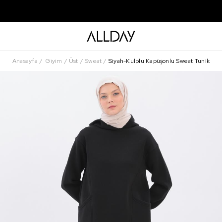
Anasayfa
Giyim
Üst
Sweat
Siyah-Kulplu Kapüşonlu Sweat Tunik