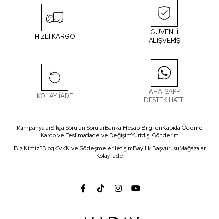
GÜVENLİ
HIZLI KARGO
ALIŞVERİŞ
WHATSAPP
KOLAY İADE
DESTEK HATTI
Kampanyalar
Sıkça Sorulan Sorular
Banka Hesap Bilgileri
Kapıda Ödeme
Kargo ve Teslimat
İade ve Değişim
Yurtdışı Gönderim
Biz Kimiz?
Blog
KVKK ve Sözleşmeler
İletişim
Bayilik Başvurusu
Mağazalar
Kolay İade