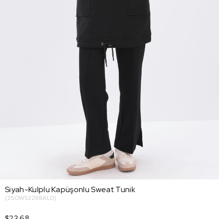
Siyah-Kulplu Kapüşonlu Sweat Tunik
(25OW52298AL0)
$23.68