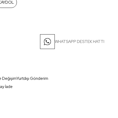
KAYDOL
WHATSAPP DESTEK HATTI
e Değişim
Yurtdışı Gönderim
ay İade