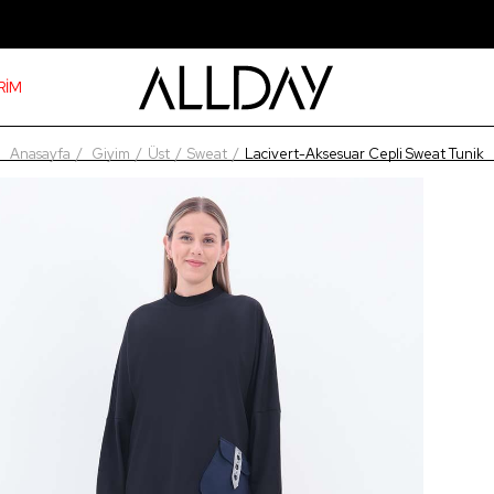
RİM
Anasayfa
Giyim
Üst
Sweat
Lacivert-Aksesuar Cepli Sweat Tunik