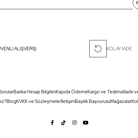
VENLİ ALIŞVERİŞ
KOLAY İADE
Sorular
Banka Hesap Bilgileri
Kapıda Ödeme
Kargo ve Teslimat
İade v
miz?
Blog
KVKK ve Sözleşmeler
İletişim
Bayilik Başvurusu
Mağazalar
Kol