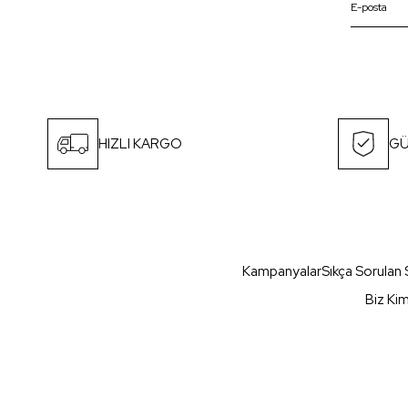
HIZLI KARGO
GÜ
Kampanyalar
Sıkça Sorulan 
Biz Ki