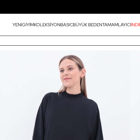
YENİ
GİYİM
KOLEKSİYON
BASIC
BÜYÜK BEDEN
TAMAMLAYICI
İNDİ