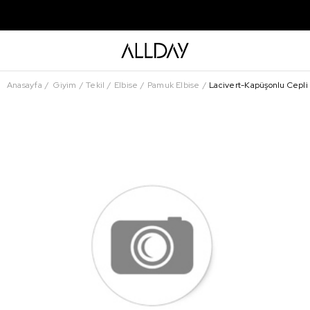
Anasayfa
Giyim
Tekil
Elbise
Pamuk Elbise
Lacivert-Kapüşonlu Cepli