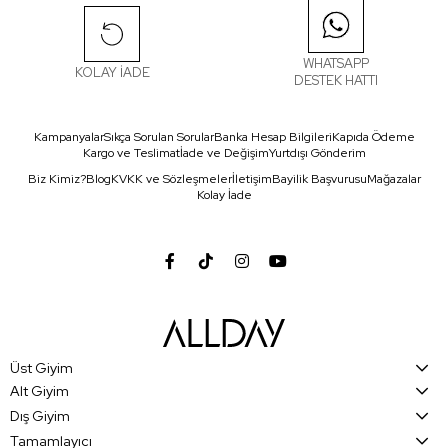
WHATSAPP
KOLAY İADE
DESTEK HATTI
Kampanyalar
Sıkça Sorulan Sorular
Banka Hesap Bilgileri
Kapıda Ödeme
Kargo ve Teslimat
İade ve Değişim
Yurtdışı Gönderim
Biz Kimiz?
Blog
KVKK ve Sözleşmeler
İletişim
Bayilik Başvurusu
Mağazalar
Kolay İade
Üst Giyim
Alt Giyim
Dış Giyim
Tamamlayıcı