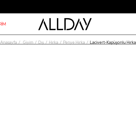
RİM
Anasayfa
Giyim
Dış
Hırka
Penye Hırka
Lacivert-Kapüşonlu Hırka