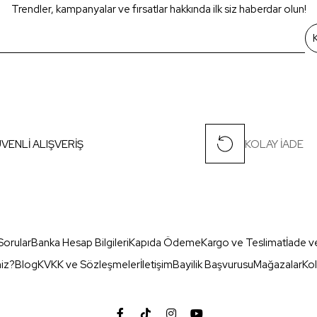
Trendler, kampanyalar ve fırsatlar hakkında ilk siz haberdar olun!
VENLİ ALIŞVERİŞ
KOLAY İADE
Sorular
Banka Hesap Bilgileri
Kapıda Ödeme
Kargo ve Teslimat
İade v
miz?
Blog
KVKK ve Sözleşmeler
İletişim
Bayilik Başvurusu
Mağazalar
Kol