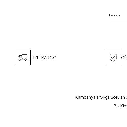
HIZLI KARGO
GÜ
Kampanyalar
Sıkça Sorulan 
Biz Ki