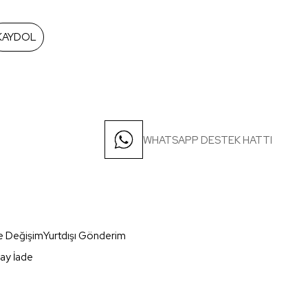
KAYDOL
WHATSAPP DESTEK HATTI
e Değişim
Yurtdışı Gönderim
ay İade