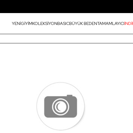
YENİ
GİYİM
KOLEKSİYON
BASIC
BÜYÜK BEDEN
TAMAMLAYICI
İNDİ