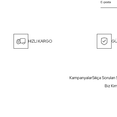
HIZLI KARGO
GÜ
Kampanyalar
Sıkça Sorulan 
Biz Ki