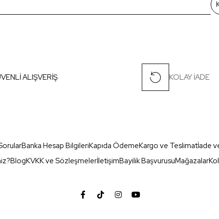
VENLİ ALIŞVERİŞ
KOLAY İADE
Sorular
Banka Hesap Bilgileri
Kapıda Ödeme
Kargo ve Teslimat
İade v
miz?
Blog
KVKK ve Sözleşmeler
İletişim
Bayilik Başvurusu
Mağazalar
Kol