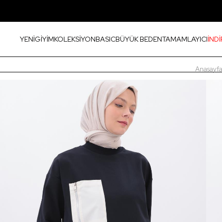
YENİ
GİYİM
KOLEKSİYON
BASIC
BÜYÜK BEDEN
TAMAMLAYICI
İNDİ
Anasayf