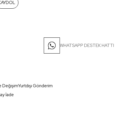
KAYDOL
WHATSAPP DESTEK HATTI
e Değişim
Yurtdışı Gönderim
ay İade