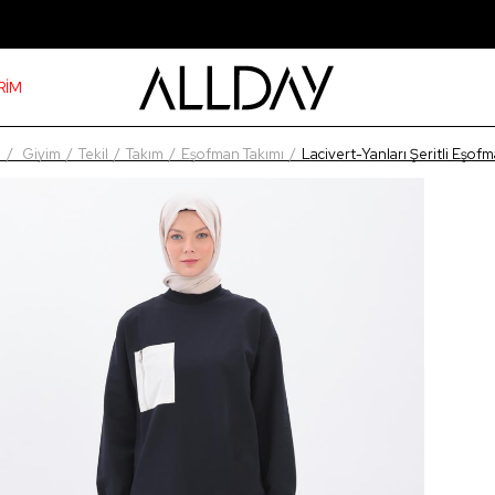
RİM
a
Giyim
Tekil
Takım
Eşofman Takımı
Lacivert-Yanları Şeritli Eşof