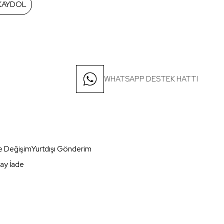
KAYDOL
WHATSAPP DESTEK HATTI
e Değişim
Yurtdışı Gönderim
ay İade