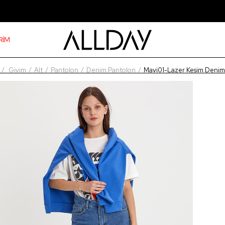
RİM
Giyim
Alt
Pantolon
Denim Pantolon
Mavi01-Lazer Kesim Denim