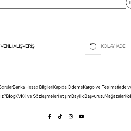
VENLİ ALIŞVERİŞ
KOLAY İADE
Sorular
Banka Hesap Bilgileri
Kapıda Ödeme
Kargo ve Teslimat
İade v
miz?
Blog
KVKK ve Sözleşmeler
İletişim
Bayilik Başvurusu
Mağazalar
Kol