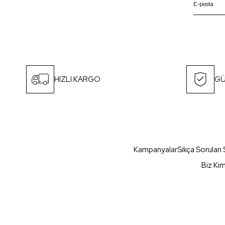
HIZLI KARGO
GÜ
Kampanyalar
Sıkça Sorulan 
Biz Ki