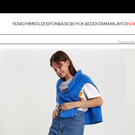
YENİ
GİYİM
KOLEKSİYON
BASIC
BÜYÜK BEDEN
TAMAMLAYICI
İNDİ
Anasayfa