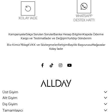
WHATSAPP
KOLAY İADE
DESTEK HATTI
Kampanyalar
Sıkça Sorulan Sorular
Banka Hesap Bilgileri
Kapıda Ödeme
Kargo ve Teslimat
İade ve Değişim
Yurtdışı Gönderim
Biz Kimiz?
Blog
KVKK ve Sözleşmeler
İletişim
Bayilik Başvurusu
Mağazalar
Kolay İade
Üst Giyim
Alt Giyim
Dış Giyim
Tamamlayıcı