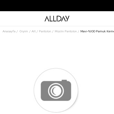
Anasayfa
Giyim
Alt
Pantolon
Müslin Pantolon
Mavi-%100 Pamuk Kemerl