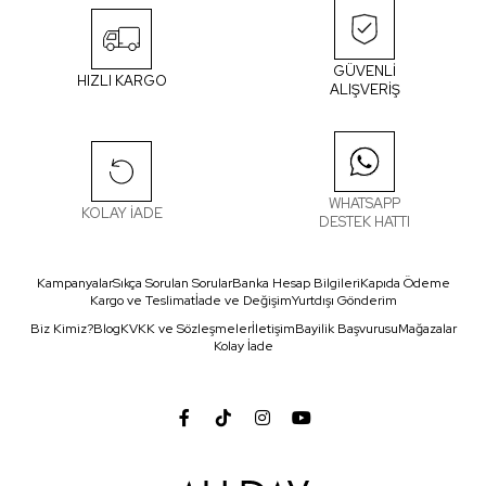
GÜVENLİ
HIZLI KARGO
ALIŞVERİŞ
WHATSAPP
KOLAY İADE
DESTEK HATTI
Kampanyalar
Sıkça Sorulan Sorular
Banka Hesap Bilgileri
Kapıda Ödeme
Kargo ve Teslimat
İade ve Değişim
Yurtdışı Gönderim
Biz Kimiz?
Blog
KVKK ve Sözleşmeler
İletişim
Bayilik Başvurusu
Mağazalar
Kolay İade