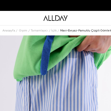
Anasayfa
Giyim
Tamamlayıcı
İçlik
Mavi-Beyaz-Pamuklu Çizgili Gömle