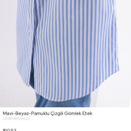
Mavi-Beyaz-Pamuklu Çizgili Gömlek Etek
(21DX06001AL2)
$10.53