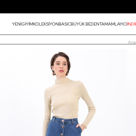
YENİ
GİYİM
KOLEKSİYON
BASIC
BÜYÜK BEDEN
TAMAMLAYICI
İNDİ
Ana