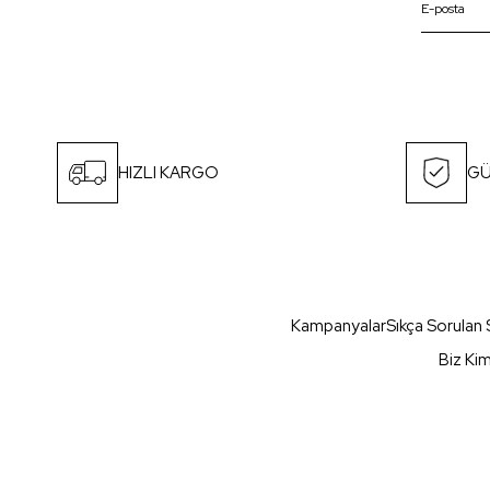
HIZLI KARGO
GÜ
Kampanyalar
Sıkça Sorulan 
Biz Ki