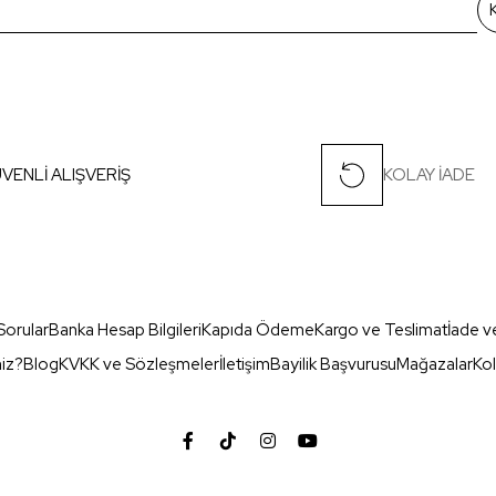
VENLİ ALIŞVERİŞ
KOLAY İADE
Sorular
Banka Hesap Bilgileri
Kapıda Ödeme
Kargo ve Teslimat
İade v
miz?
Blog
KVKK ve Sözleşmeler
İletişim
Bayilik Başvurusu
Mağazalar
Kol