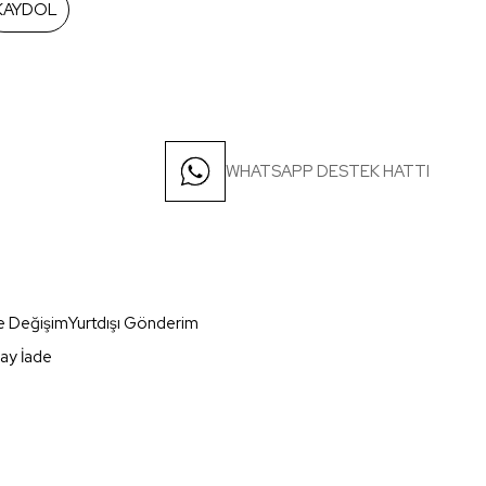
KAYDOL
WHATSAPP DESTEK HATTI
e Değişim
Yurtdışı Gönderim
ay İade