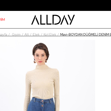
RİM
sayfa
Giyim
Alt
Etek
Kot Etek
Mavi-BOYDAN DÜĞMELİ DENİM 