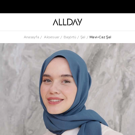
Anasayfa
Aksesuar
Başörtü
Şal
Mavi-Caz Şal