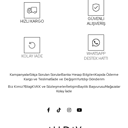
GÜVENLİ
HIZLI KARGO
ALIŞVERİŞ
WHATSAPP
KOLAY İADE
DESTEK HATTI
Kampanyalar
Sıkça Sorulan Sorular
Banka Hesap Bilgileri
Kapıda Ödeme
Kargo ve Teslimat
İade ve Değişim
Yurtdışı Gönderim
Biz Kimiz?
Blog
KVKK ve Sözleşmeler
İletişim
Bayilik Başvurusu
Mağazalar
Kolay İade