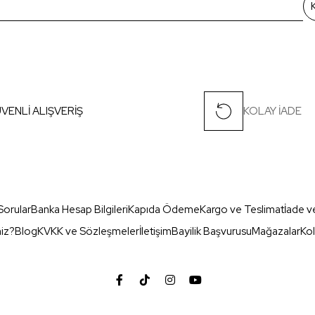
VENLİ ALIŞVERİŞ
KOLAY İADE
Sorular
Banka Hesap Bilgileri
Kapıda Ödeme
Kargo ve Teslimat
İade v
miz?
Blog
KVKK ve Sözleşmeler
İletişim
Bayilik Başvurusu
Mağazalar
Kol