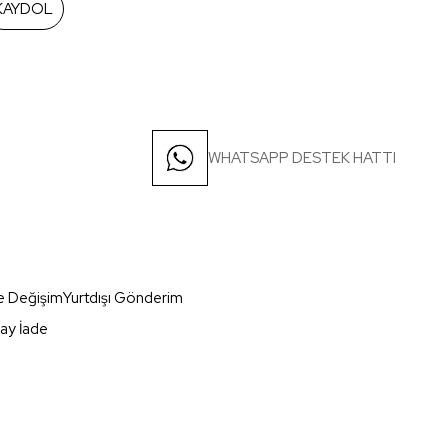
KAYDOL
WHATSAPP DESTEK HATTI
e Değişim
Yurtdışı Gönderim
ay İade