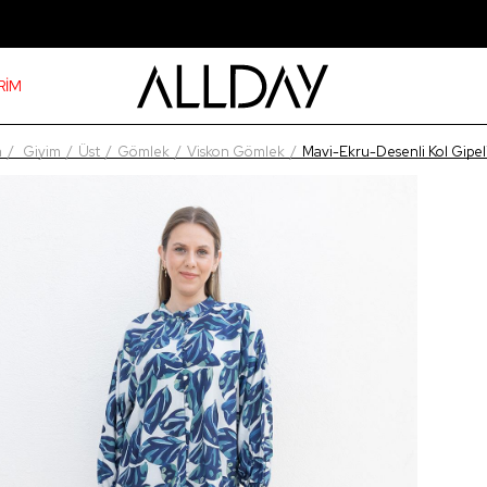
RİM
a
Giyim
Üst
Gömlek
Viskon Gömlek
Mavi-Ekru-Desenli Kol Gipe