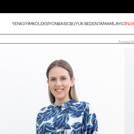
YENİ
GİYİM
KOLEKSİYON
BASIC
BÜYÜK BEDEN
TAMAMLAYICI
İNDİ
Anasayf