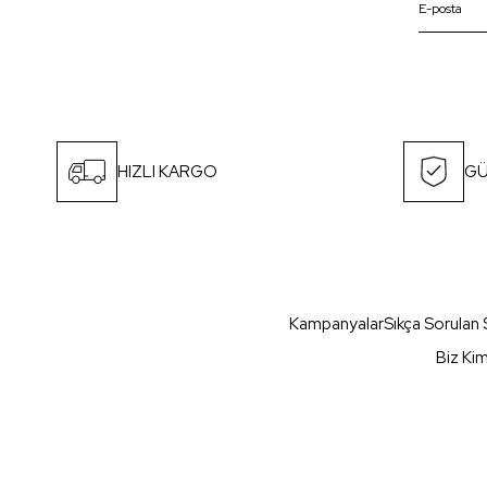
HIZLI KARGO
GÜ
Kampanyalar
Sıkça Sorulan 
Biz Ki