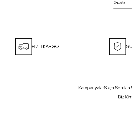
HIZLI KARGO
GÜ
Kampanyalar
Sıkça Sorulan 
Biz Ki