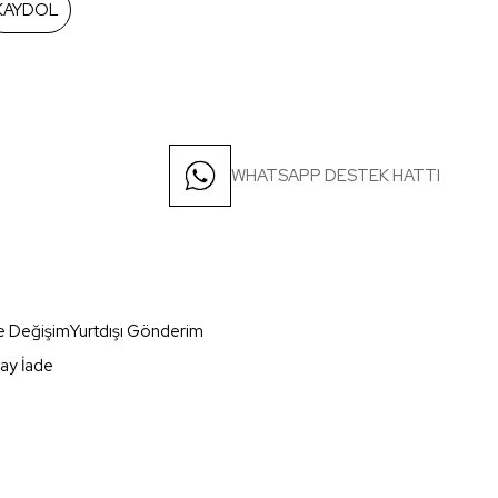
KAYDOL
WHATSAPP DESTEK HATTI
e Değişim
Yurtdışı Gönderim
ay İade