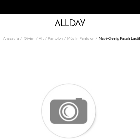
Anasayfa
Giyim
Alt
Pantolon
Müslin Pantolon
Mavi-Geniş Paçalı Lasti