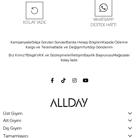
WHATSAPP
KOLAY İADE
DESTEK HATTI
Kampanyalar
Sıkça Sorulan Sorular
Banka Hesap Bilgileri
Kapıda Ödeme
Kargo ve Teslimat
İade ve Değişim
Yurtdışı Gönderim
Biz Kimiz?
Blog
KVKK ve Sözleşmeler
İletişim
Bayilik Başvurusu
Mağazalar
Kolay İade
Üst Giyim
Alt Giyim
Dış Giyim
Tamamlayıcı