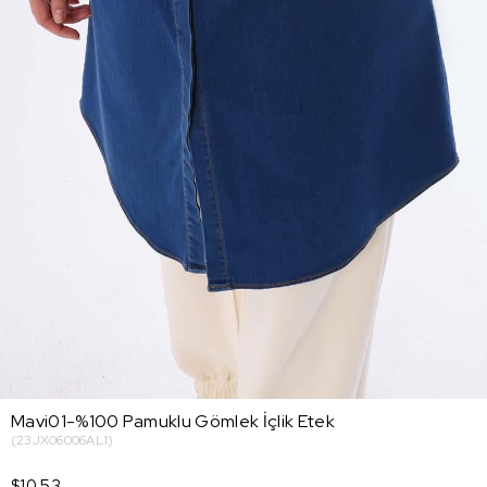
Mavi01-%100 Pamuklu Gömlek İçlik Etek
(23JX06006AL1)
$10.53