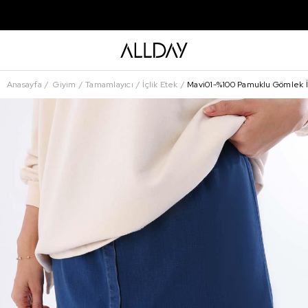
Anasayfa
Giyim
Tamamlayıcı
İçlik Etek
Mavi01-%100 Pamuklu Gömlek İç