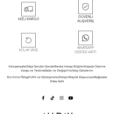
GÜVENLİ
HIZLI KARGO
ALIŞVERİŞ
WHATSAPP
KOLAY İADE
DESTEK HATTI
Kampanyalar
Sıkça Sorulan Sorular
Banka Hesap Bilgileri
Kapıda Ödeme
Kargo ve Teslimat
İade ve Değişim
Yurtdışı Gönderim
Biz Kimiz?
Blog
KVKK ve Sözleşmeler
İletişim
Bayilik Başvurusu
Mağazalar
Kolay İade