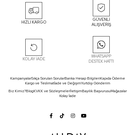
GÜVENLİ
HIZLI KARGO
ALIŞVERİŞ
WHATSAPP
KOLAY İADE
DESTEK HATTI
Kampanyalar
Sıkça Sorulan Sorular
Banka Hesap Bilgileri
Kapıda Ödeme
Kargo ve Teslimat
İade ve Değişim
Yurtdışı Gönderim
Biz Kimiz?
Blog
KVKK ve Sözleşmeler
İletişim
Bayilik Başvurusu
Mağazalar
Kolay İade