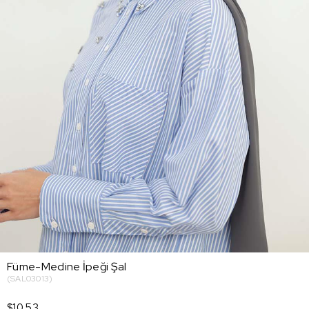
Füme-Medine İpeği Şal
(SAL03013)
$10.53