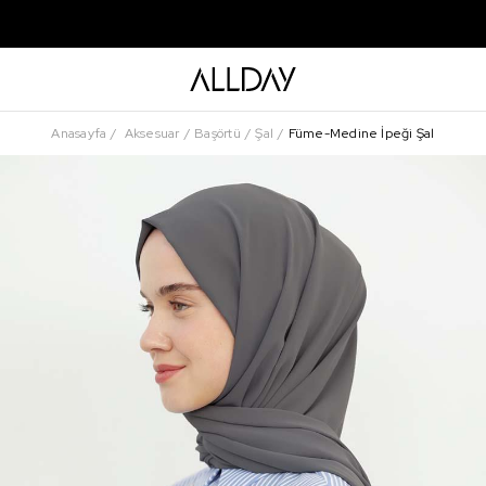
Anasayfa
Aksesuar
Başörtü
Şal
Füme-Medine İpeği Şal