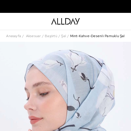
Anasayfa
Aksesuar
Başörtü
Şal
Mint-Kahve-Desenli Pamuklu Şal