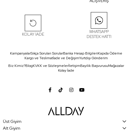
ALIŞVERİŞ
WHATSAPP
KOLAY İADE
DESTEK HATTI
Kampanyalar
Sıkça Sorulan Sorular
Banka Hesap Bilgileri
Kapıda Ödeme
Kargo ve Teslimat
İade ve Değişim
Yurtdışı Gönderim
Biz Kimiz?
Blog
KVKK ve Sözleşmeler
İletişim
Bayilik Başvurusu
Mağazalar
Kolay İade
Üst Giyim
Alt Giyim