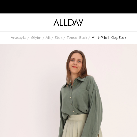
Anasayfa
Giyim
Alt
Etek
Tensel Etek
Mint-Pileli Kloş Etek