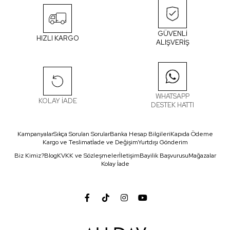
GÜVENLİ
HIZLI KARGO
ALIŞVERİŞ
WHATSAPP
KOLAY İADE
DESTEK HATTI
Kampanyalar
Sıkça Sorulan Sorular
Banka Hesap Bilgileri
Kapıda Ödeme
Kargo ve Teslimat
İade ve Değişim
Yurtdışı Gönderim
Biz Kimiz?
Blog
KVKK ve Sözleşmeler
İletişim
Bayilik Başvurusu
Mağazalar
Kolay İade