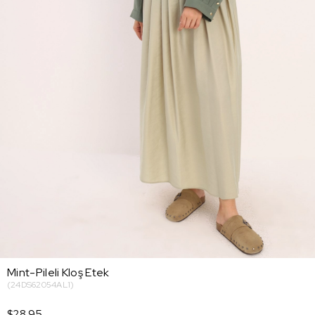
Mint-Pileli Kloş Etek
(24DS62054AL1)
$28.95