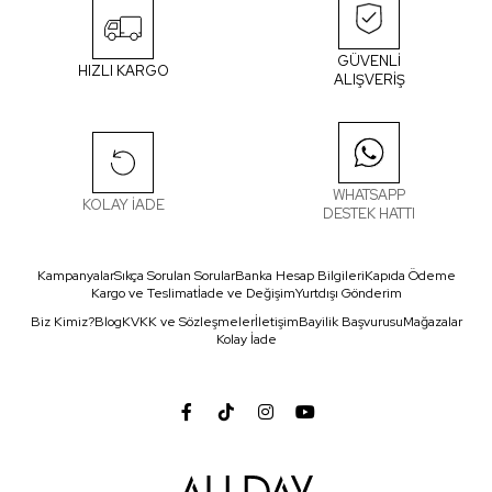
GÜVENLİ
HIZLI KARGO
ALIŞVERİŞ
WHATSAPP
KOLAY İADE
DESTEK HATTI
Kampanyalar
Sıkça Sorulan Sorular
Banka Hesap Bilgileri
Kapıda Ödeme
Kargo ve Teslimat
İade ve Değişim
Yurtdışı Gönderim
Biz Kimiz?
Blog
KVKK ve Sözleşmeler
İletişim
Bayilik Başvurusu
Mağazalar
Kolay İade