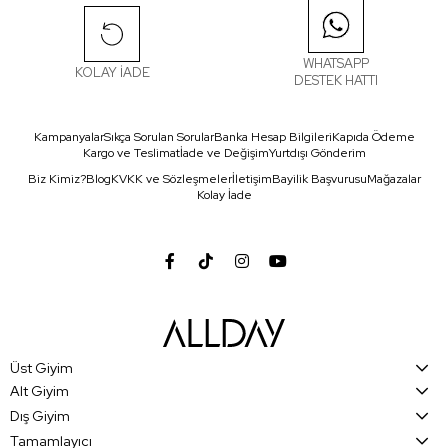
WHATSAPP
KOLAY İADE
DESTEK HATTI
Kampanyalar
Sıkça Sorulan Sorular
Banka Hesap Bilgileri
Kapıda Ödeme
Kargo ve Teslimat
İade ve Değişim
Yurtdışı Gönderim
Biz Kimiz?
Blog
KVKK ve Sözleşmeler
İletişim
Bayilik Başvurusu
Mağazalar
Kolay İade
Üst Giyim
Alt Giyim
Dış Giyim
Tamamlayıcı