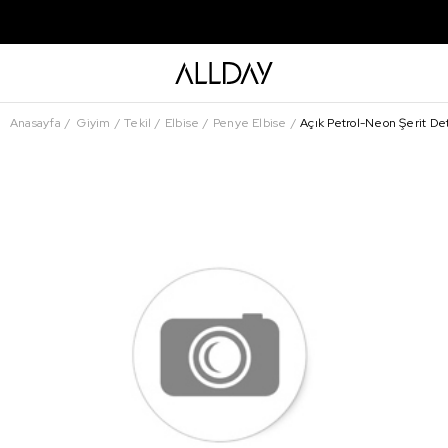
Anasayfa
Giyim
Tekil
Elbise
Penye Elbise
Açık Petrol-Neon Şerit Det