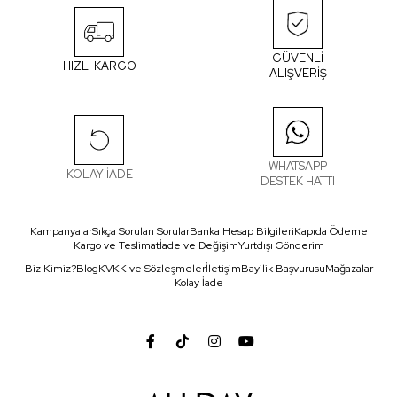
GÜVENLİ
HIZLI KARGO
ALIŞVERİŞ
WHATSAPP
KOLAY İADE
DESTEK HATTI
Kampanyalar
Sıkça Sorulan Sorular
Banka Hesap Bilgileri
Kapıda Ödeme
Kargo ve Teslimat
İade ve Değişim
Yurtdışı Gönderim
Biz Kimiz?
Blog
KVKK ve Sözleşmeler
İletişim
Bayilik Başvurusu
Mağazalar
Kolay İade