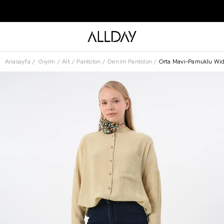
Anasayfa
Giyim
Alt
Pantolon
Denim Pantolon
Orta Mavi-Pamuklu Wi