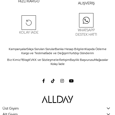
HIZLI KARGO
ALIŞVERİŞ
WHATSAPP
KOLAY İADE
DESTEK HATTI
Kampanyalar
Sıkça Sorulan Sorular
Banka Hesap Bilgileri
Kapıda Ödeme
Kargo ve Teslimat
İade ve Değişim
Yurtdışı Gönderim
Biz Kimiz?
Blog
KVKK ve Sözleşmeler
İletişim
Bayilik Başvurusu
Mağazalar
Kolay İade
Üst Giyim
Alt Giyim