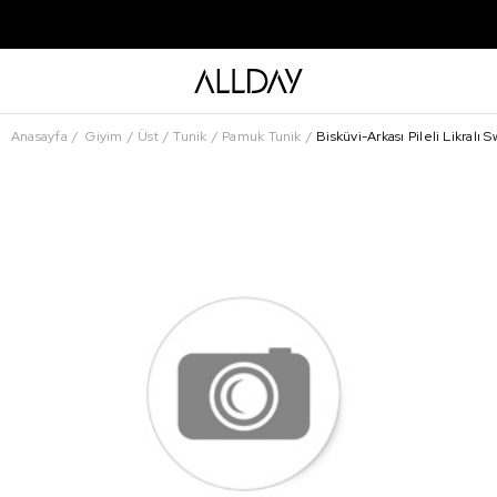
Anasayfa
Giyim
Üst
Tunik
Pamuk Tunik
Bisküvi-Arkası Pileli Likralı S