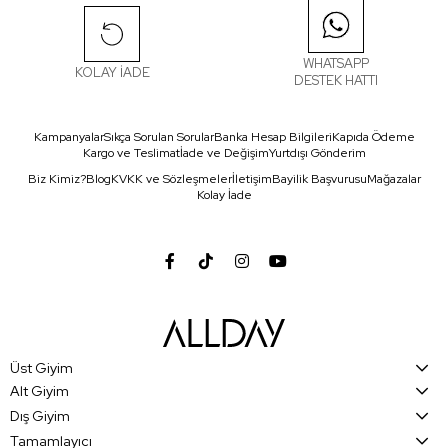
WHATSAPP
KOLAY İADE
DESTEK HATTI
Kampanyalar
Sıkça Sorulan Sorular
Banka Hesap Bilgileri
Kapıda Ödeme
Kargo ve Teslimat
İade ve Değişim
Yurtdışı Gönderim
Biz Kimiz?
Blog
KVKK ve Sözleşmeler
İletişim
Bayilik Başvurusu
Mağazalar
Kolay İade
Üst Giyim
Alt Giyim
Dış Giyim
Tamamlayıcı