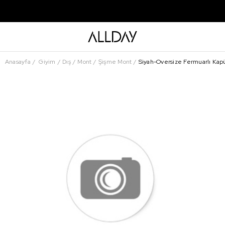
Anasayfa
Giyim
Dış
Mont
Şişme Mont
Siyah-Oversize Fermuarlı Kap