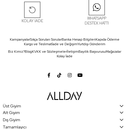
WHATSAPP
KOLAY İADE
DESTEK HATTI
Kampanyalar
Sıkça Sorulan Sorular
Banka Hesap Bilgileri
Kapıda Ödeme
Kargo ve Teslimat
İade ve Değişim
Yurtdışı Gönderim
Biz Kimiz?
Blog
KVKK ve Sözleşmeler
İletişim
Bayilik Başvurusu
Mağazalar
Kolay İade
Üst Giyim
Alt Giyim
Dış Giyim
Tamamlayıcı