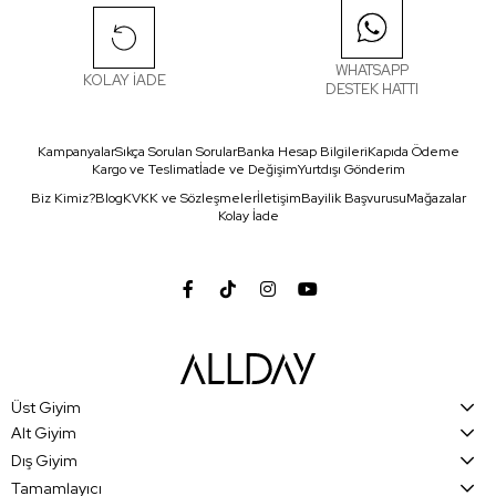
WHATSAPP
KOLAY İADE
DESTEK HATTI
Kampanyalar
Sıkça Sorulan Sorular
Banka Hesap Bilgileri
Kapıda Ödeme
Kargo ve Teslimat
İade ve Değişim
Yurtdışı Gönderim
Biz Kimiz?
Blog
KVKK ve Sözleşmeler
İletişim
Bayilik Başvurusu
Mağazalar
Kolay İade
Üst Giyim
Alt Giyim
Dış Giyim
Tamamlayıcı