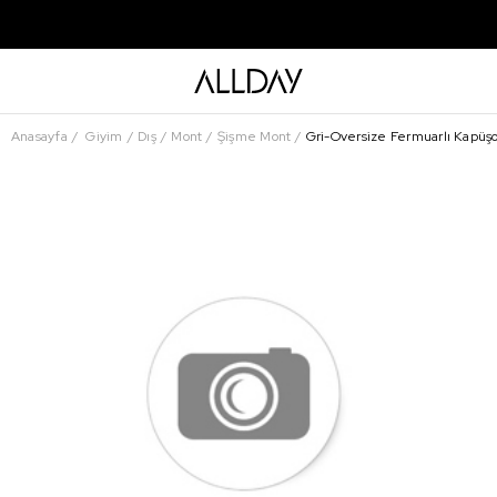
Anasayfa
Giyim
Dış
Mont
Şişme Mont
Gri-Oversize Fermuarlı Kapüş