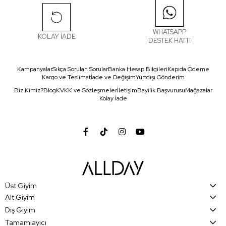
WHATSAPP
KOLAY İADE
DESTEK HATTI
Kampanyalar
Sıkça Sorulan Sorular
Banka Hesap Bilgileri
Kapıda Ödeme
Kargo ve Teslimat
İade ve Değişim
Yurtdışı Gönderim
Biz Kimiz?
Blog
KVKK ve Sözleşmeler
İletişim
Bayilik Başvurusu
Mağazalar
Kolay İade
Üst Giyim
Alt Giyim
Dış Giyim
Tamamlayıcı