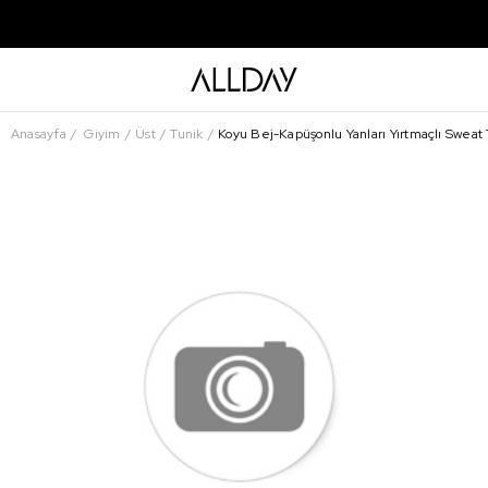
Anasayfa
Giyim
Üst
Tunik
Koyu Bej-Kapüşonlu Yanları Yırtmaçlı Sweat 