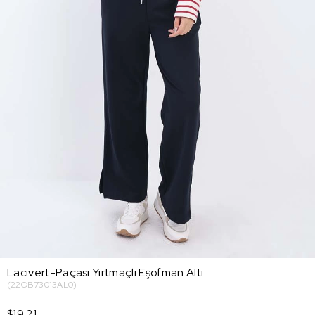
Lacivert-Paçası Yırtmaçlı Eşofman Altı
(22OB73013AL0)
$19.21