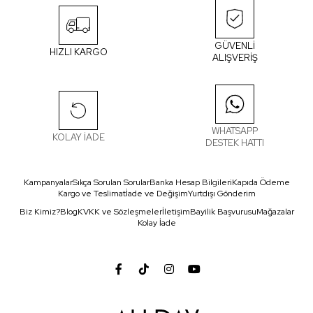
GÜVENLİ
HIZLI KARGO
ALIŞVERİŞ
WHATSAPP
KOLAY İADE
DESTEK HATTI
Kampanyalar
Sıkça Sorulan Sorular
Banka Hesap Bilgileri
Kapıda Ödeme
Kargo ve Teslimat
İade ve Değişim
Yurtdışı Gönderim
Biz Kimiz?
Blog
KVKK ve Sözleşmeler
İletişim
Bayilik Başvurusu
Mağazalar
Kolay İade