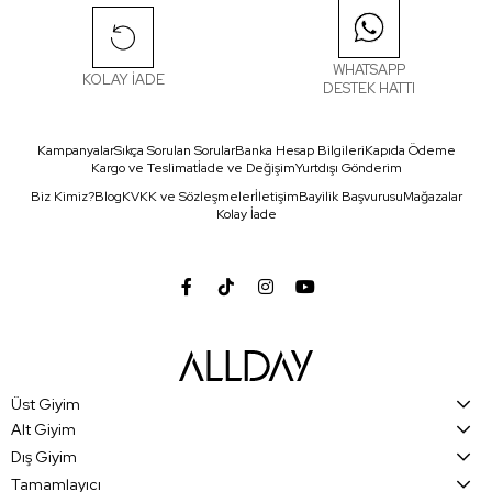
WHATSAPP
KOLAY İADE
DESTEK HATTI
Kampanyalar
Sıkça Sorulan Sorular
Banka Hesap Bilgileri
Kapıda Ödeme
Kargo ve Teslimat
İade ve Değişim
Yurtdışı Gönderim
Biz Kimiz?
Blog
KVKK ve Sözleşmeler
İletişim
Bayilik Başvurusu
Mağazalar
Kolay İade
Üst Giyim
Alt Giyim
Dış Giyim
Tamamlayıcı