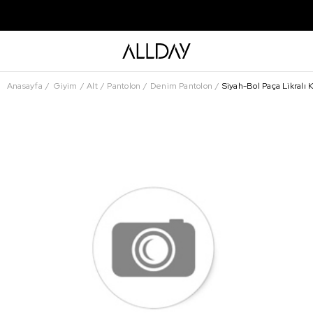
Anasayfa
Giyim
Alt
Pantolon
Denim Pantolon
Siyah-Bol Paça Likralı 