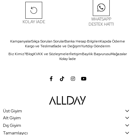
WHATSAPP
KOLAY İADE
DESTEK HATTI
Kampanyalar
Sıkça Sorulan Sorular
Banka Hesap Bilgileri
Kapıda Ödeme
Kargo ve Teslimat
İade ve Değişim
Yurtdışı Gönderim
Biz Kimiz?
Blog
KVKK ve Sözleşmeler
İletişim
Bayilik Başvurusu
Mağazalar
Kolay İade
Üst Giyim
Alt Giyim
Dış Giyim
Tamamlayıcı