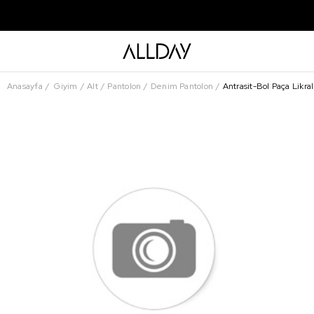
Anasayfa
Giyim
Alt
Pantolon
Denim Pantolon
Antrasit-Bol Paça Likral