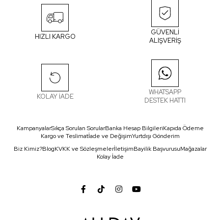
GÜVENLİ
HIZLI KARGO
ALIŞVERİŞ
WHATSAPP
KOLAY İADE
DESTEK HATTI
Kampanyalar
Sıkça Sorulan Sorular
Banka Hesap Bilgileri
Kapıda Ödeme
Kargo ve Teslimat
İade ve Değişim
Yurtdışı Gönderim
Biz Kimiz?
Blog
KVKK ve Sözleşmeler
İletişim
Bayilik Başvurusu
Mağazalar
Kolay İade