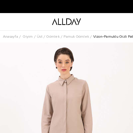
Anasayfa
Giyim
Üst
Gömlek
Pamuk Gömlek
Vizon-Pamuklu Gizli Pa