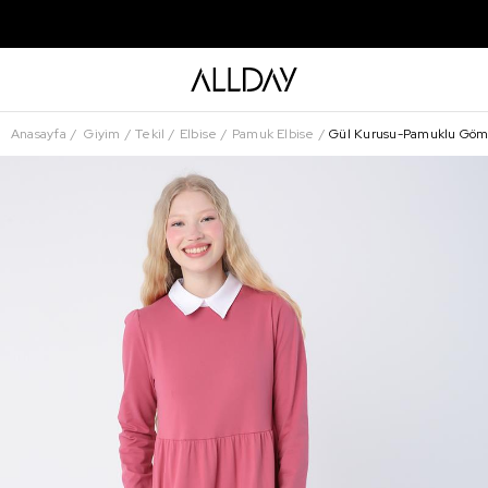
Anasayfa
Giyim
Tekil
Elbise
Pamuk Elbise
Gül Kurusu-Pamuklu Gömle