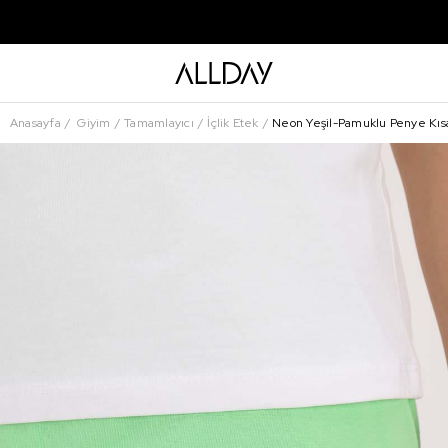
Anasayfa
Giyim
Tamamlayıcı
İçlik Etek
Neon Yeşil-Pamuklu Penye Kısa