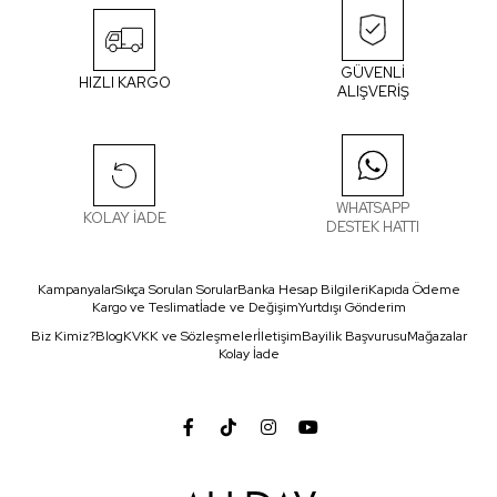
GÜVENLİ
HIZLI KARGO
ALIŞVERİŞ
WHATSAPP
KOLAY İADE
DESTEK HATTI
Kampanyalar
Sıkça Sorulan Sorular
Banka Hesap Bilgileri
Kapıda Ödeme
Kargo ve Teslimat
İade ve Değişim
Yurtdışı Gönderim
Biz Kimiz?
Blog
KVKK ve Sözleşmeler
İletişim
Bayilik Başvurusu
Mağazalar
Kolay İade