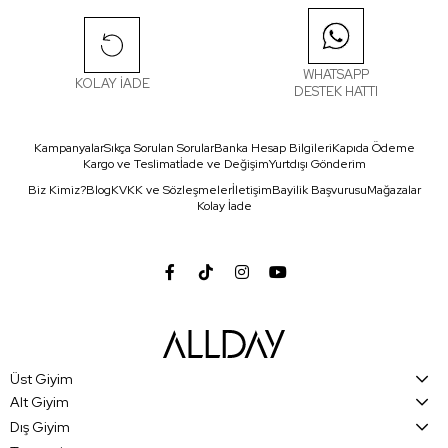
WHATSAPP
KOLAY İADE
DESTEK HATTI
Kampanyalar
Sıkça Sorulan Sorular
Banka Hesap Bilgileri
Kapıda Ödeme
Kargo ve Teslimat
İade ve Değişim
Yurtdışı Gönderim
Biz Kimiz?
Blog
KVKK ve Sözleşmeler
İletişim
Bayilik Başvurusu
Mağazalar
Kolay İade
Üst Giyim
Alt Giyim
Dış Giyim