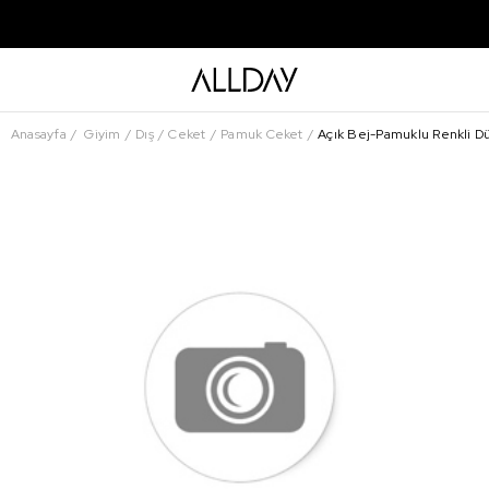
Anasayfa
Giyim
Dış
Ceket
Pamuk Ceket
Açık Bej-Pamuklu Renkli Düğ