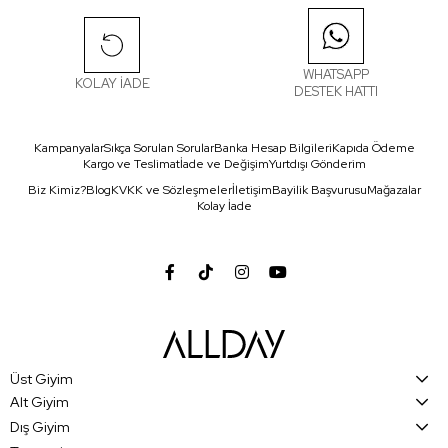
WHATSAPP
KOLAY İADE
DESTEK HATTI
Kampanyalar
Sıkça Sorulan Sorular
Banka Hesap Bilgileri
Kapıda Ödeme
Kargo ve Teslimat
İade ve Değişim
Yurtdışı Gönderim
Biz Kimiz?
Blog
KVKK ve Sözleşmeler
İletişim
Bayilik Başvurusu
Mağazalar
Kolay İade
Üst Giyim
Alt Giyim
Dış Giyim