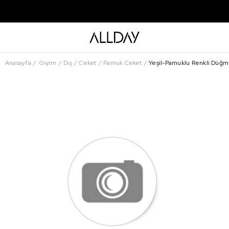
Anasayfa
Giyim
Dış
Ceket
Pamuk Ceket
Yeşil-Pamuklu Renkli Düğmel