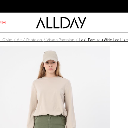
RİM
Giyim
Alt
Pantolon
Viskon Pantolon
Haki-Pamuklu Wide Leg Likra