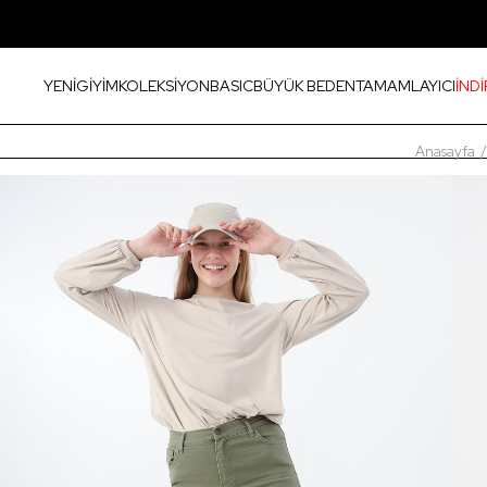
YENİ
GİYİM
KOLEKSİYON
BASIC
BÜYÜK BEDEN
TAMAMLAYICI
İNDİ
Anasayfa