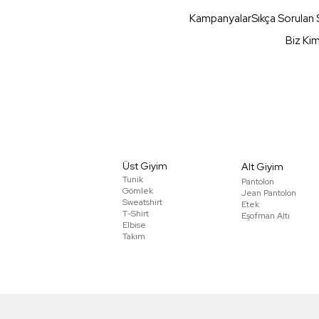
Kampanyalar
Sıkça Sorulan 
Biz Ki
Üst Giyim
Alt Giyim
Tunik
Pantolon
Gömlek
Jean Pantolon
Sweatshirt
Etek
T-Shirt
Eşofman Altı
Elbise
Takım