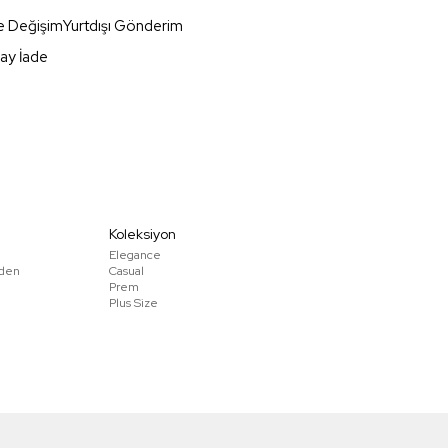
e Değişim
Yurtdışı Gönderim
ay İade
Koleksiyon
Elegance
den
Casual
Prem
Plus Size