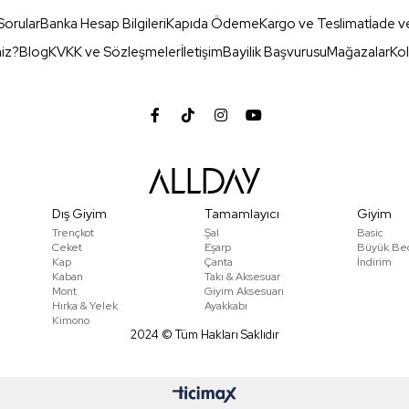
Sorular
Banka Hesap Bilgileri
Kapıda Ödeme
Kargo ve Teslimat
İade v
miz?
Blog
KVKK ve Sözleşmeler
İletişim
Bayilik Başvurusu
Mağazalar
Kol
Dış Giyim
Tamamlayıcı
Giyim
Trençkot
Şal
Basic
Ceket
Eşarp
Büyük Be
Kap
Çanta
İndirim
Kaban
Takı & Aksesuar
Mont
Giyim Aksesuarı
Hırka & Yelek
Ayakkabı
Kimono
2024 © Tüm Hakları Saklıdır