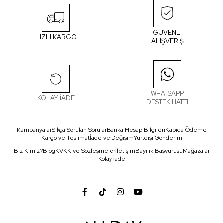
GÜVENLİ
HIZLI KARGO
ALIŞVERİŞ
WHATSAPP
KOLAY İADE
DESTEK HATTI
Kampanyalar
Sıkça Sorulan Sorular
Banka Hesap Bilgileri
Kapıda Ödeme
Kargo ve Teslimat
İade ve Değişim
Yurtdışı Gönderim
Biz Kimiz?
Blog
KVKK ve Sözleşmeler
İletişim
Bayilik Başvurusu
Mağazalar
Kolay İade