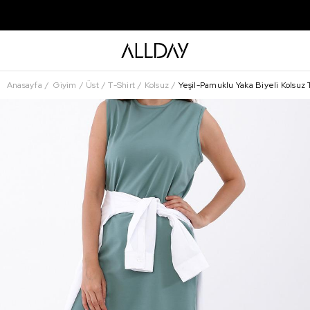
Anasayfa
Giyim
Üst
T-Shirt
Kolsuz
Yeşil-Pamuklu Yaka Biyeli Kolsuz 