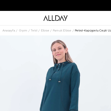
Anasayfa
Giyim
Tekil
Elbise
Pamuk Elbise
Petrol-Kapüşonlu Cepli U