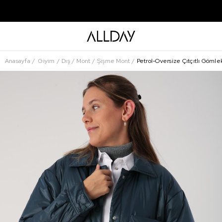
Anasayfa
Giyim
Dış
Mont
Şişme Mont
Petrol-Oversize Çıtçıtlı Gömle