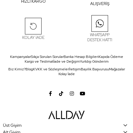
HIZLI KARGO
ALIŞVERİŞ
WHATSAPP
KOLAY İADE
DESTEK HATTI
Kampanyalar
Sıkça Sorulan Sorular
Banka Hesap Bilgileri
Kapıda Ödeme
Kargo ve Teslimat
İade ve Değişim
Yurtdışı Gönderim
Biz Kimiz?
Blog
KVKK ve Sözleşmeler
İletişim
Bayilik Başvurusu
Mağazalar
Kolay İade
Üst Giyim
Alt Giyim